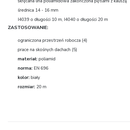
skręcana lina poliamidowa zakończona pętlami z kauszą
średnica 14 - 16 mm
I4039 o długości 10 m, I4040 o długości 20 m
ZASTOSOWANIE:
ograniczona przestrzeń robocza (4)
prace na skośnych dachach (5)
materiał:
poliamid
norma:
EN 696
kolor:
biały
rozmiar:
20 m