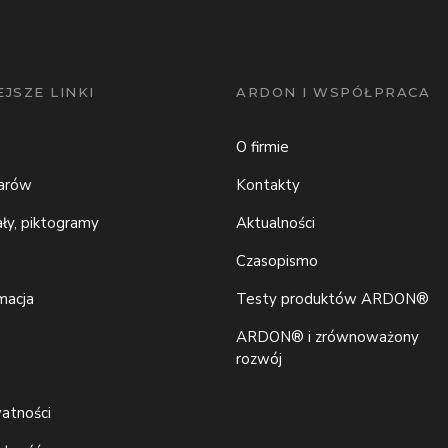
JSZE LINKI
ARDON I WSPÓŁPRACA
O firmie
iarów
Kontakty
ały, piktogramy
Aktualności
Czasopismo
macja
Testy produktów ARDON®
ARDON® i zrównoważony
rozwój
watności