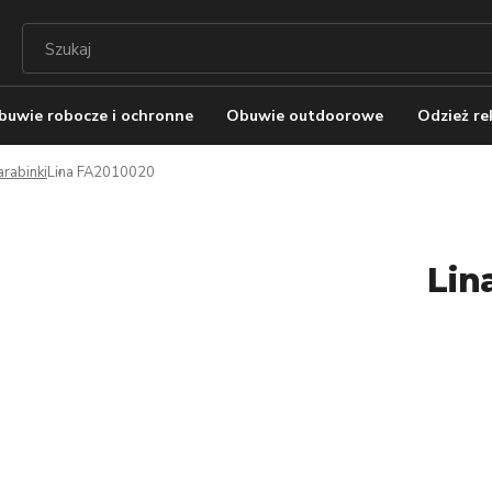
buwie robocze i ochronne
Obuwie outdoorowe
Odzież r
karabinki
Lina FA2010020
Lin