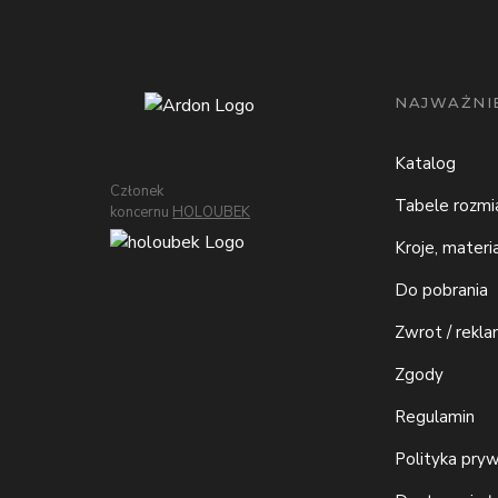
NAJWAŻNIE
Katalog
Członek
Tabele rozm
koncernu
HOLOUBEK
Kroje, materi
Do pobrania
Zwrot / rekla
Zgody
Regulamin
Polityka pry