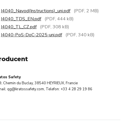
I4040_Navod(Instructions)_uni.pdf
(PDF, 2 MB)
I4040_TDS_EN.pdf
(PDF, 444 kB)
I4040_TL_CZ.pdf
(PDF, 308 kB)
I4040-PoS-DoC-2025-uni.pdf
(PDF, 340 kB)
roducent
atos Safety
9, Chemin du Buclay, 38540 HEYRIEUX, Francie
ail: qg@kratossafety.com, Telefon: +33 4 28 29 19 86