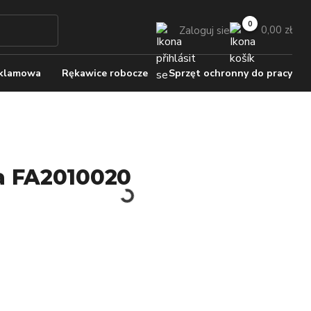
0,00 zł
Zaloguj sie
eklamowa
Rękawice robocze
Sprzęt ochronny do pracy
a FA2010020