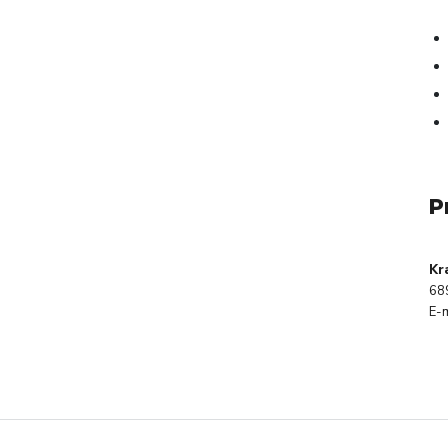
P
Kr
68
E-m