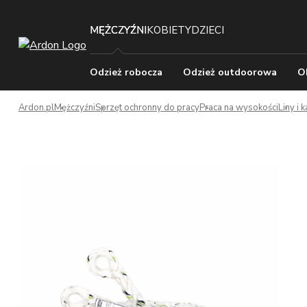
MĘŻCZYŹNI
KOBIETY
DZIECI
Odzież robocza
Odzież outdoorowa
O
Ardon.pl
Mężczyźni
Sprzęt ochronny do pracy
Praca na wysokości
Liny i 