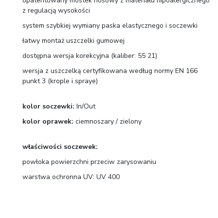
opatentowany mostek nosowy z materiału hipoalergicznego
z regulacją wysokości
system szybkiej wymiany paska elastycznego i soczewki
łatwy montaż uszczelki gumowej
dostępna wersja korekcyjna (kaliber: 55 21)
wersja z uszczelką certyfikowana według normy EN 166
punkt 3 (krople i spraye)
kolor soczewki:
In/Out
kolor oprawek:
ciemnoszary / zielony
właściwości soczewek:
powłoka powierzchni przeciw zarysowaniu
warstwa ochronna UV: UV 400