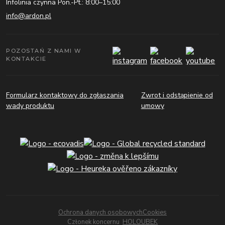
Infolinia czynna Pon.-Pt.: 8:00–15:00
info@ardon.pl
POZOSTAŃ Z NAMI W
KONTAKCIE
Formularz kontaktowy do zgłaszania
Zwrot i odstąpienie od
wady produktu
umowy
Ochrona danych osobowych
Cookies
Członek koncernu
HOLOUBEK