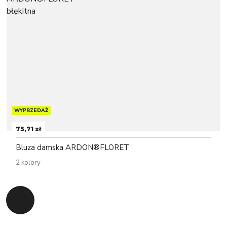
WYPRZEDAŻ
75,71 zł
Bluza damska ARDON®FLORET
2 kolory
Powrót do początku