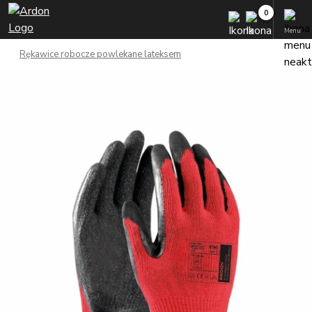
Menu
Rękawice robocze powlekane lateksem