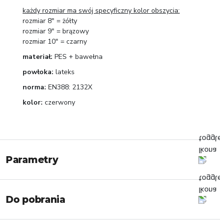
każdy rozmiar ma swój specyficzny kolor obszycia:
rozmiar 8" = żółty
rozmiar 9" = brązowy
rozmiar 10" = czarny
materiał:
PES + bawełna
powłoka:
lateks
norma:
EN388: 2132X
kolor:
czerwony
Parametry
Do pobrania