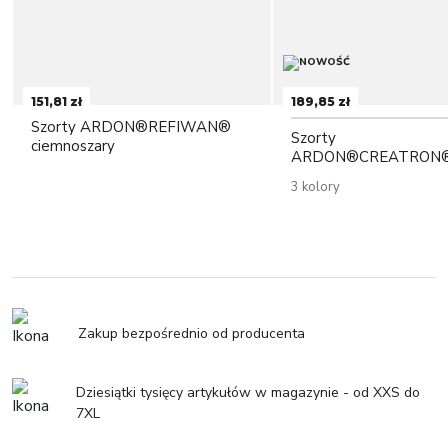
151,81 zł
189,85 zł
Szorty ARDON®REFIWAN®
Szorty
ciemnoszary
ARDON®CREATRON
3 kolory
Zakup bezpośrednio od producenta
Dziesiątki tysięcy artykułów w magazynie - od XXS do
7XL