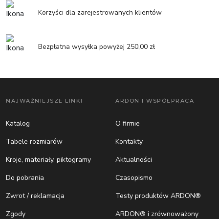
Korzyści dla zarejestrowanych klientów
Bezpłatna wysyłka powyżej 250,00 zł
NAJWAŻNIEJSZE LINKI
ARDON I WSPÓŁPRACA
Katalog
O firmie
Tabele rozmiarów
Kontakty
Kroje, materiały, piktogramy
Aktualności
Do pobrania
Czasopismo
Zwrot / reklamacja
Testy produktów ARDON®
Zgody
ARDON® i zrównoważony