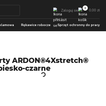
0,00 zł
Zaloguj sie
eklamowa
Rękawice robocze
Sprzęt ochronny do pracy
rty ARDON®4Xstretch®
biesko-czarne