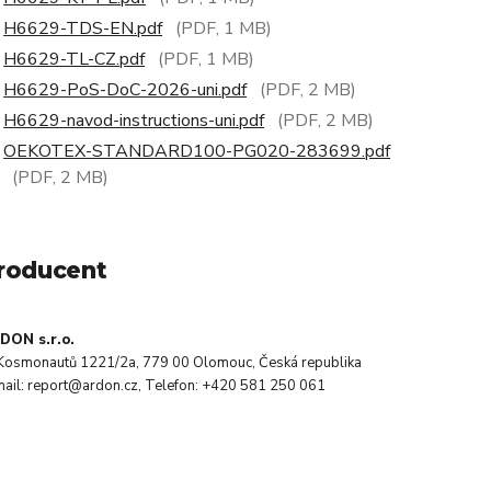
H6629-TDS-EN.pdf
(PDF, 1 MB)
H6629-TL-CZ.pdf
(PDF, 1 MB)
H6629-PoS-DoC-2026-uni.pdf
(PDF, 2 MB)
H6629-navod-instructions-uni.pdf
(PDF, 2 MB)
OEKOTEX-STANDARD100-PG020-283699.pdf
(PDF, 2 MB)
roducent
DON s.r.o.
. Kosmonautů 1221/2a, 779 00 Olomouc, Česká republika
mail: report@ardon.cz, Telefon: +420 581 250 061