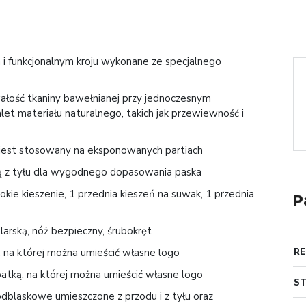
i funkcjonalnym kroju wykonane ze specjalnego
ałość tkaniny bawełnianej przy jednoczesnym
let materiału naturalnego, takich jak przewiewność i
 jest stosowany na eksponowanych partiach
fką z tyłu dla wygodnego dopasowania paska
kie kieszenie, 1 przednia kieszeń na suwak, 1 przednia
P
arską, nóż bezpieczny, śrubokręt
 na której można umieścić własne logo
RE
 patką, na której można umieścić własne logo
S
blaskowe umieszczone z przodu i z tyłu oraz