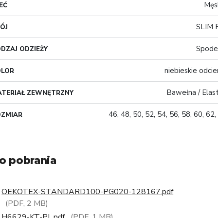
Męs
EĆ
SLIM 
ÓJ
Spode
DZAJ ODZIEŻY
niebieskie odcie
OLOR
Bawełna / Elas
TERIAŁ ZEWNĘTRZNY
46, 48, 50, 52, 54, 56, 58, 60, 62,
OZMIAR
o pobrania
OEKOTEX-STANDARD100-PG020-128167.pdf
(PDF, 2 MB)
H6629-KT-PL.pdf
(PDF, 1 MB)