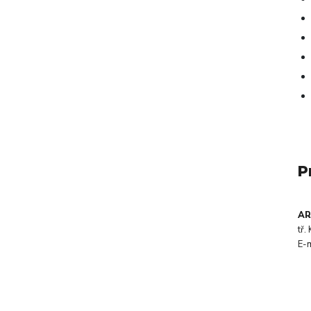
P
AR
tř
E-