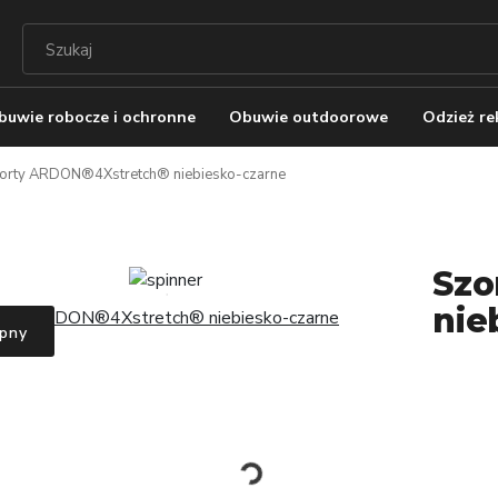
buwie robocze i ochronne
Obuwie outdoorowe
Odzież r
orty ARDON®4Xstretch® niebiesko-czarne
Szo
nie
pny