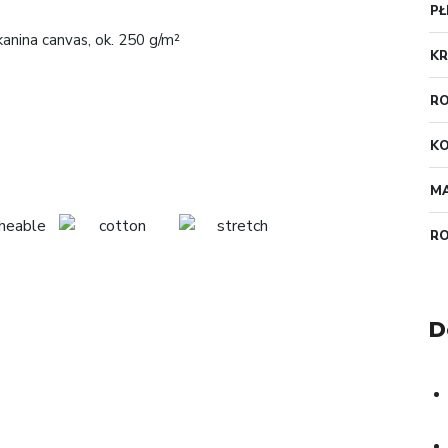
PŁ
nina canvas, ok. 250 g/m²
KR
RO
K
MA
R
D