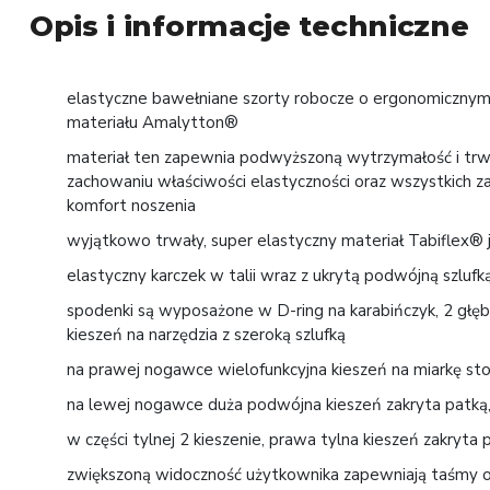
Opis i informacje techniczne
elastyczne bawełniane szorty robocze o ergonomicznym 
materiału Amalytton®
materiał ten zapewnia podwyższoną wytrzymałość i trw
zachowaniu właściwości elastyczności oraz wszystkich za
komfort noszenia
wyjątkowo trwały, super elastyczny materiał Tabiflex®
elastyczny karczek w talii wraz z ukrytą podwójną szlu
spodenki są wyposażone w D-ring na karabińczyk, 2 głębo
kieszeń na narzędzia z szeroką szlufką
na prawej nogawce wielofunkcyjna kieszeń na miarkę stol
na lewej nogawce duża podwójna kieszeń zakryta patką,
w części tylnej 2 kieszenie, prawa tylna kieszeń zakryta
zwiększoną widoczność użytkownika zapewniają taśmy od