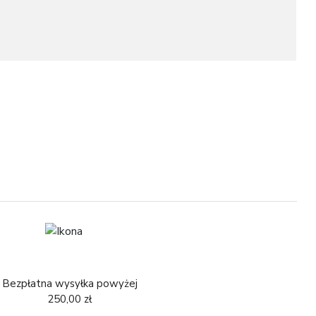
1
3
Bezpłatna wysyłka powyżej
250,00 zł