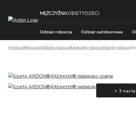
MĘŻCZYŹNI
KOBIETY
DZIECI
Odzież robocza
Odzież outdoorowa
O
Ardon.pl
Mężczyźni
Odzież robocza
Komplety robocze
Szorty robocze
Sz
+ 3 nastę