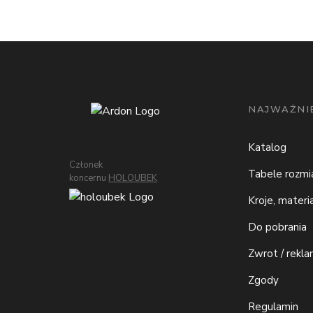
NAJWAŻNIE
Katalog
Członek
Tabele rozm
koncernu
HOLOUBEK
Kroje, materi
Do pobrania
Zwrot / rekla
Zgody
Regulamin