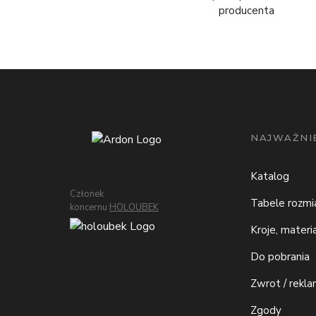
producenta
NAJWAŻNIE
Katalog
Członek
Tabele rozm
koncernu
HOLOUBEK
Kroje, materi
Do pobrania
Zwrot / rekla
Zgody