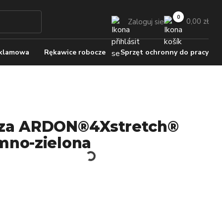
0,00 zł
Zaloguj sie
eklamowa
Rękawice robocze
Sprzęt ochronny do pracy
za ARDON®4Xstretch®
mno-zielona