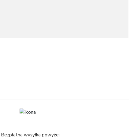
1
1
Bezpłatna wysyłka powyżej