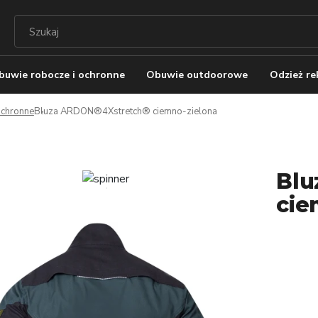
buwie robocze i ochronne
Obuwie outdoorowe
Odzież r
 ochronne
Bluza ARDON®4Xstretch® ciemno-zielona
Blu
cie