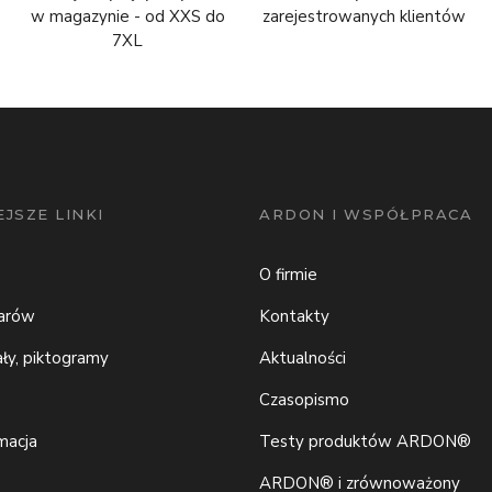
w magazynie - od XXS do
zarejestrowanych klientów
7XL
JSZE LINKI
ARDON I WSPÓŁPRACA
O firmie
iarów
Kontakty
ały, piktogramy
Aktualności
Czasopismo
macja
Testy produktów ARDON®
ARDON® i zrównoważony