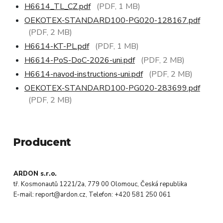
H6614_TL_CZ.pdf
(PDF, 1 MB)
OEKOTEX-STANDARD100-PG020-128167.pdf
(PDF, 2 MB)
H6614-KT-PL.pdf
(PDF, 1 MB)
H6614-PoS-DoC-2026-uni.pdf
(PDF, 2 MB)
H6614-navod-instructions-uni.pdf
(PDF, 2 MB)
OEKOTEX-STANDARD100-PG020-283699.pdf
(PDF, 2 MB)
Producent
ARDON s.r.o.
tř. Kosmonautů 1221/2a, 779 00 Olomouc, Česká republika
E-mail: report@ardon.cz, Telefon: +420 581 250 061