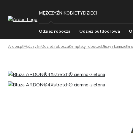
MĘŻCZYŹNI
KOBIETY
DZIECI
Odzież robocza
Odzież outdoorowa
O
Ardon.pl
Mężczyźni
Odzież robocza
Komplety robocze
Bluzy i kamizelki