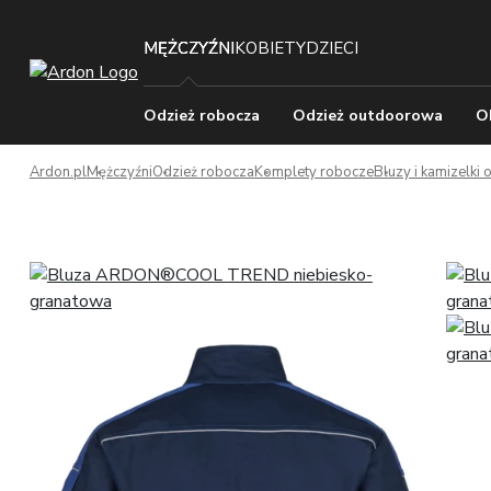
MĘŻCZYŹNI
KOBIETY
DZIECI
Odzież robocza
Odzież outdoorowa
O
Ardon.pl
Mężczyźni
Odzież robocza
Komplety robocze
Bluzy i kamizelki