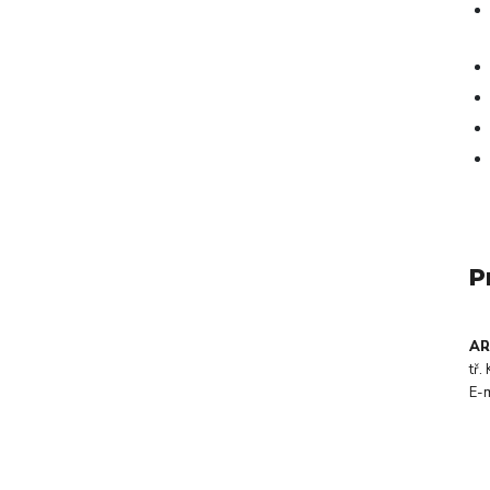
P
AR
tř
E-