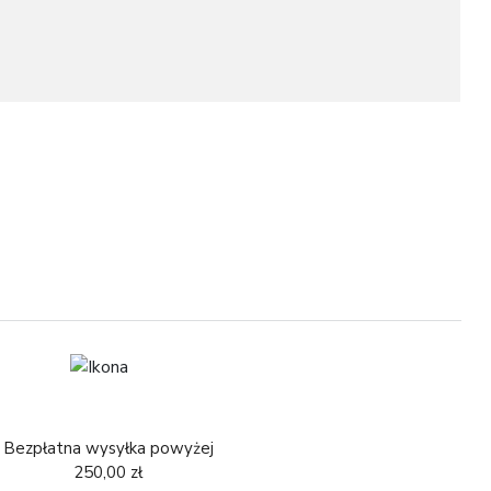
1
1
Bezpłatna wysyłka powyżej
250,00 zł