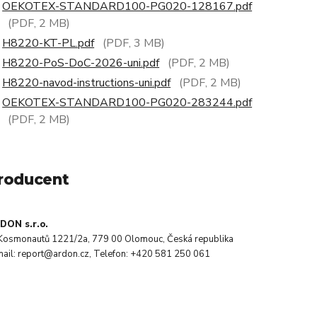
OEKOTEX-STANDARD100-PG020-128167.pdf
(PDF, 2 MB)
H8220-KT-PL.pdf
(PDF, 3 MB)
H8220-PoS-DoC-2026-uni.pdf
(PDF, 2 MB)
H8220-navod-instructions-uni.pdf
(PDF, 2 MB)
OEKOTEX-STANDARD100-PG020-283244.pdf
(PDF, 2 MB)
roducent
DON s.r.o.
. Kosmonautů 1221/2a, 779 00 Olomouc, Česká republika
mail: report@ardon.cz, Telefon: +420 581 250 061