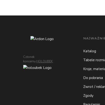
NAJWAŻNIE
Katalog
Członek
Tabele rozm
koncernu
HOLOUBEK
Kroje, materi
Do pobrania
Zwrot / rekla
Zgody
Regulamin