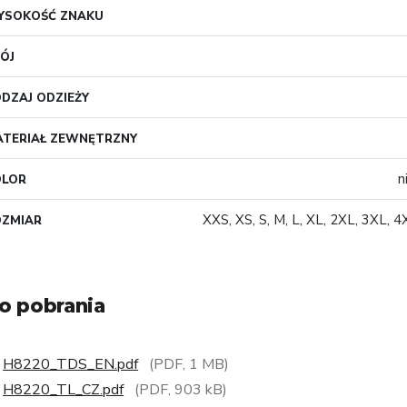
YSOKOŚĆ ZNAKU
ÓJ
DZAJ ODZIEŻY
TERIAŁ ZEWNĘTRZNY
n
OLOR
XXS, XS, S, M, L, XL, 2XL, 3XL, 
OZMIAR
o pobrania
H8220_TDS_EN.pdf
(PDF, 1 MB)
H8220_TL_CZ.pdf
(PDF, 903 kB)