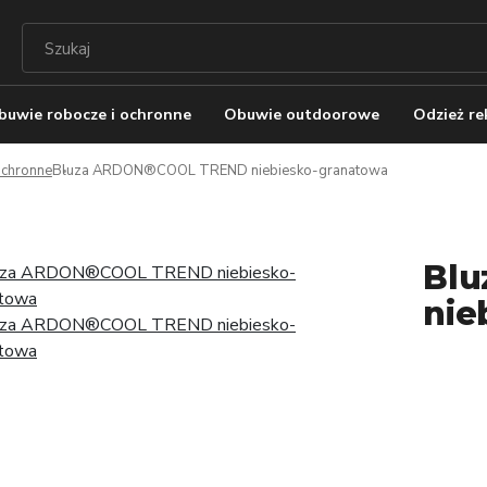
buwie robocze i ochronne
Obuwie outdoorowe
Odzież r
 ochronne
Bluza ARDON®COOL TREND niebiesko-granatowa
Bl
nie