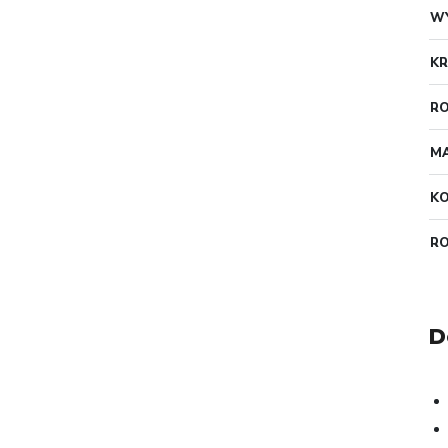
W
KR
RO
MA
K
R
D