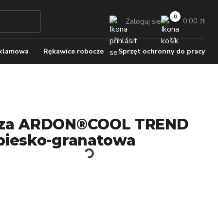
0,00 zł
Zaloguj sie
eklamowa
Rękawice robocze
Sprzęt ochronny do pracy
uza ARDON®COOL TREND
biesko-granatowa