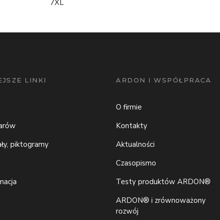
7XL
JSZE LINKI
ARDON I WSPÓŁPRACA
O firmie
iarów
Kontakty
ały, piktogramy
Aktualności
Czasopismo
macja
Testy produktów ARDON®
ARDON® i zrównoważony
rozwój