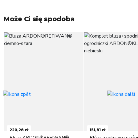
Może Ci się spodoba
220,28 zł
151,81 zł
Bluza ARDON®REFIWAN®
Blúza a nohavice s ná