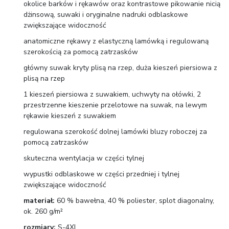
okolice barków i rękawów oraz kontrastowe pikowanie nicią
dżinsową, suwaki i oryginalne nadruki odblaskowe
zwiększające widoczność
anatomiczne rękawy z elastyczną lamówką i regulowaną
szerokością za pomocą zatrzasków
główny suwak kryty plisą na rzep, duża kieszeń piersiowa z
plisą na rzep
1 kieszeń piersiowa z suwakiem, uchwyty na ołówki, 2
przestrzenne kieszenie przelotowe na suwak, na lewym
rękawie kieszeń z suwakiem
regulowana szerokość dolnej lamówki bluzy roboczej za
pomocą zatrzasków
skuteczna wentylacja w części tylnej
wypustki odblaskowe w części przedniej i tylnej
zwiększające widoczność
materiał:
60 % bawełna, 40 % poliester, splot diagonalny,
ok. 260 g/m²
rozmiary:
S-4XL