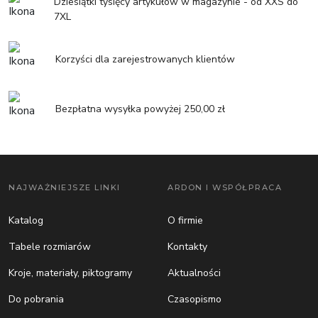
Dziesiątki tysięcy artykułów w magazynie - od XXS do
7XL
Korzyści dla zarejestrowanych klientów
Bezpłatna wysyłka powyżej 250,00 zł
NAJWAŻNIEJSZE LINKI
ARDON I WSPÓŁPRACA
Katalog
O firmie
Tabele rozmiarów
Kontakty
Kroje, materiały, piktogramy
Aktualności
Do pobrania
Czasopismo