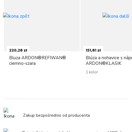
220,28 zł
151,81 zł
Bluza ARDON®REFIWAN®
Blúza a nohavice s ná
ciemno-szara
ARDON®KLASIK
1 kolor
Zakup bezpośrednio od producenta