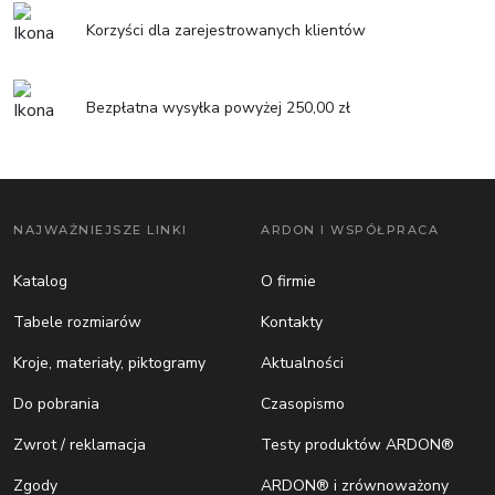
Korzyści dla zarejestrowanych klientów
Bezpłatna wysyłka powyżej 250,00 zł
NAJWAŻNIEJSZE LINKI
ARDON I WSPÓŁPRACA
Katalog
O firmie
Tabele rozmiarów
Kontakty
Kroje, materiały, piktogramy
Aktualności
Do pobrania
Czasopismo
Zwrot / reklamacja
Testy produktów ARDON®
Zgody
ARDON® i zrównoważony