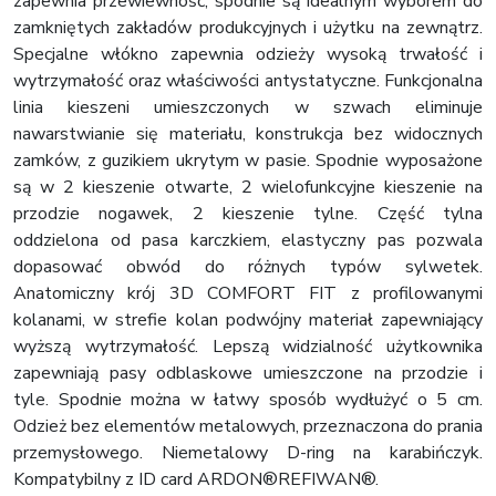
zapewnia przewiewność, spodnie są idealnym wyborem do
zamkniętych zakładów produkcyjnych i użytku na zewnątrz.
Specjalne włókno zapewnia odzieży wysoką trwałość i
wytrzymałość oraz właściwości antystatyczne. Funkcjonalna
linia kieszeni umieszczonych w szwach eliminuje
nawarstwianie się materiału, konstrukcja bez widocznych
zamków, z guzikiem ukrytym w pasie. Spodnie wyposażone
są w 2 kieszenie otwarte, 2 wielofunkcyjne kieszenie na
przodzie nogawek, 2 kieszenie tylne. Część tylna
oddzielona od pasa karczkiem, elastyczny pas pozwala
dopasować obwód do różnych typów sylwetek.
Anatomiczny krój 3D COMFORT FIT z profilowanymi
kolanami, w strefie kolan podwójny materiał zapewniający
wyższą wytrzymałość. Lepszą widzialność użytkownika
zapewniają pasy odblaskowe umieszczone na przodzie i
tyle. Spodnie można w łatwy sposób wydłużyć o 5 cm.
Odzież bez elementów metalowych, przeznaczona do prania
przemysłowego. Niemetalowy D-ring na karabińczyk.
Kompatybilny z ID card ARDON®REFIWAN®.