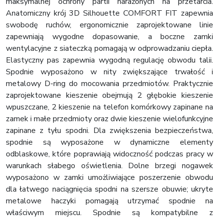
maksymalnej ochrony partii narażonych na przetarcia.
Anatomiczny krój 3D Silhouette COMFORT FIT zapewnia
swobodę ruchów, ergonomicznie zaprojektowane linie
zapewniają wygodne dopasowanie, a boczne zamki
wentylacyjne z siateczką pomagają w odprowadzaniu ciepła.
Elastyczny pas zapewnia wygodną regulację obwodu talii.
Spodnie wyposażono w nity zwiększające trwałość i
metalowy D-ring do mocowania przedmiotów. Praktycznie
zaprojektowane kieszenie obejmują 2 głębokie kieszenie
wpuszczane, 2 kieszenie na telefon komórkowy zapinane na
zamek i małe przedmioty oraz dwie kieszenie wielofunkcyjne
zapinane z tyłu spodni. Dla zwiększenia bezpieczeństwa,
spodnie są wyposażone w dynamiczne elementy
odblaskowe, które poprawiają widoczność podczas pracy w
warunkach słabego oświetlenia. Dolne brzegi nogawek
wyposażono w zamki umożliwiające poszerzenie obwodu
dla łatwego naciągnięcia spodni na szersze obuwie; ukryte
metalowe haczyki pomagają utrzymać spodnie na
właściwym miejscu. Spodnie są kompatybilne z