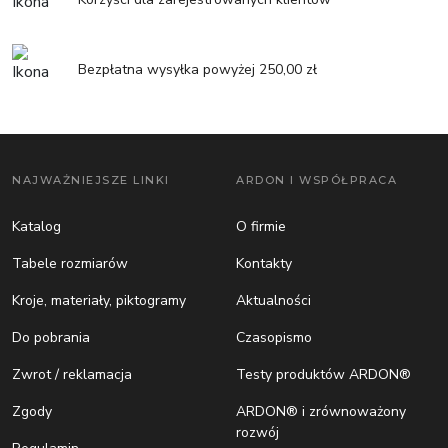
Bezpłatna wysyłka powyżej 250,00 zł
NAJWAŻNIEJSZE LINKI
ARDON I WSPÓŁPRACA
Katalog
O firmie
Tabele rozmiarów
Kontakty
Kroje, materiały, piktogramy
Aktualności
Do pobrania
Czasopismo
Zwrot / reklamacja
Testy produktów ARDON®
Zgody
ARDON® i zrównoważony
rozwój