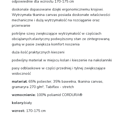
odpowiednie dla wzrostu 170-175 cm
doskonale dopasowane dzięki ergonomicznemu krojowi.
Wytrzymała tkanina canvas posiada doskonałe właściwości
mechaniczne i dużą wytrzymałość na rozciąganie oraz
przerwanie
potrójne szwy zwiększające wytrzymałość w częściach
obciążanych,elastyczny podwyższony stan ze zintegrowaną
gumą w pasie zwiększa komfort noszenia
duża ilość praktycznych kieszeni
podwójny materiał w miejscu kolan i kieszenie na nakolanniki
pasy odblaskowe w części przedniej i tylnej zwiększające
widoczność
materiał:
65% poliester, 35% bawełna, tkanina canvas,
gramaryra 270 g/m², Tabiflex - stretch
wzmocnienie:
100% poliamid CORDURA®
kolory:
biały
wzrost:
170-175 cm