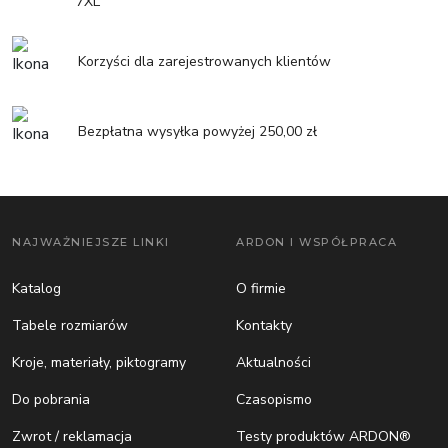
7XL
Korzyści dla zarejestrowanych klientów
Bezpłatna wysyłka powyżej 250,00 zł
NAJWAŻNIEJSZE LINKI
ARDON I WSPÓŁPRACA
Katalog
O firmie
Tabele rozmiarów
Kontakty
Kroje, materiały, piktogramy
Aktualności
Do pobrania
Czasopismo
Zwrot / reklamacja
Testy produktów ARDON®