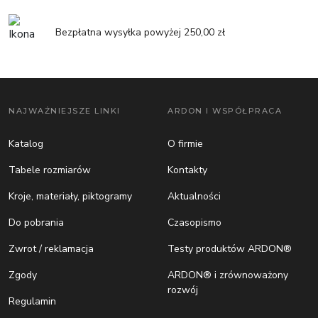
Bezpłatna wysyłka powyżej 250,00 zł
NAJWAŻNIEJSZE LINKI
ARDON I WSPÓŁPRACA
Katalog
O firmie
Tabele rozmiarów
Kontakty
Kroje, materiały, piktogramy
Aktualności
Do pobrania
Czasopismo
Zwrot / reklamacja
Testy produktów ARDON®
Zgody
ARDON® i zrównoważony
rozwój
Regulamin