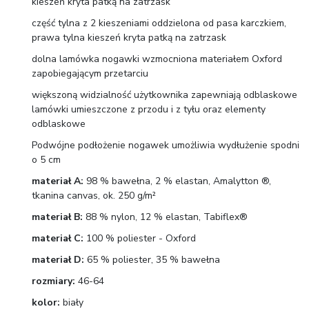
kieszeń kryta patką na zatrzask
część tylna z 2 kieszeniami oddzielona od pasa karczkiem,
prawa tylna kieszeń kryta patką na zatrzask
dolna lamówka nogawki wzmocniona materiałem Oxford
zapobiegającym przetarciu
większoną widzialność użytkownika zapewniają odblaskowe
lamówki umieszczone z przodu i z tyłu oraz elementy
odblaskowe
Podwójne podłożenie nogawek umożliwia wydłużenie spodni
o 5 cm
materiał A:
98 % bawełna, 2 % elastan, Amalytton ®,
tkanina canvas, ok. 250 g/m²
materiał B:
88 % nylon, 12 % elastan, Tabiflex®
materiał C:
100 % poliester - Oxford
materiał D:
65 % poliester, 35 % bawełna
rozmiary:
46-64
kolor:
biały