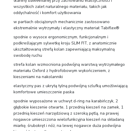
tkaniny bawełnianej przy zachowaniu elastyczności i
wszystkich zalet naturalnego materiału, takich jak
oddychalność i komfort użytkowania
w partiach obciążonych mechanicznie zastosowano
ekstremalnie wytrzymały i elastyczny materiał Tabiflex®
spodnie o wysoce ergonomicznym, funkcjonalnym i
podkreślającym sylwetkę kroju SLIM FIT, z anatomicznie
ukształtowaną strefą kolan zapewniającą maksymalną
swobodę ruchu
strefa kolan wzmocniona podwójną warstwą wytrzymałego
materiału Oxford z hydrofobowym wykończeniem, z
kieszeniami na nakolanniki
elastyczny pas z ukrytą tylną podwójną szlufką umożliwiającą
komfortowe umieszczenie paska
spodnie wyposażone w uchwyt d-ring na karabińczyk, 2
głębokie kieszenie otwarte, 1 przednią kieszeń na zamek, 1
przednią kieszeń narzędziową z szeroką pętlą, na prawej
nogawce umieszczona wielofunkcyjna kieszeń na składaną
miarkę, śrubokręt i nóż, na lewej nogawce duża podwójna