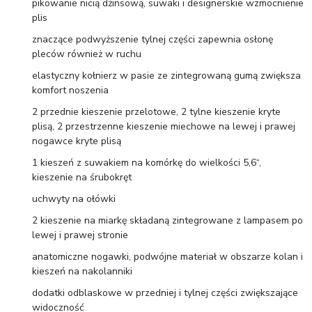
pikowanie nicią dżinsową, suwaki i designerskie wzmocnienie
plis
znaczące podwyższenie tylnej części zapewnia osłonę
pleców również w ruchu
elastyczny kołnierz w pasie ze zintegrowaną gumą zwiększa
komfort noszenia
2 przednie kieszenie przelotowe, 2 tylne kieszenie kryte
plisą, 2 przestrzenne kieszenie miechowe na lewej i prawej
nogawce kryte plisą
1 kieszeń z suwakiem na komórkę do wielkości 5,6“,
kieszenie na śrubokręt
uchwyty na ołówki
2 kieszenie na miarkę składaną zintegrowane z lampasem po
lewej i prawej stronie
anatomiczne nogawki, podwójne materiał w obszarze kolan i
kieszeń na nakolanniki
dodatki odblaskowe w przedniej i tylnej części zwiększające
widoczność