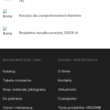
7XL
Korzyści dla zarejestrowanych klientów
Bezpłatna wysyłka powyżej 250,00 zł
NAJWAŻNIEJSZE LINKI
ARDON I WSPÓŁPRACA
Katalog
O firmie
Tabele rozmiarów
Kontakty
Kroje, materiały, piktogramy
Aktualności
Do pobrania
Czasopismo
Zwrot / reklamacja
Testy produktów ARDON®