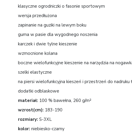
klasyczne ogrodniczki o fasonie sportowym
wersja przedłużona
zapinanie na guziki na lewym boku
guma w pasie dla wygodnego noszenia
karczek i dwie tylne kieszenie
wzmocnione kolana
boczne wielofunkcyjne kieszenie na narzędzia na nogawk
szelki elastyczne
na piersi wielofunkcyjna kieszeń i przestrzeń do nadruk
dodatki odblaskowe
materiał:
100 % bawełna, 260 g/m²
wzrost(cm):
183-190
rozmiary:
S-3XL
kolor:
niebiesko-czarny