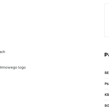
ach
P
u firmowego logo
RE
PŁ
KR
RO