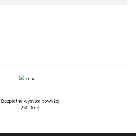
1
1
Bezpłatna wysyłka powyżej
250,00 zł