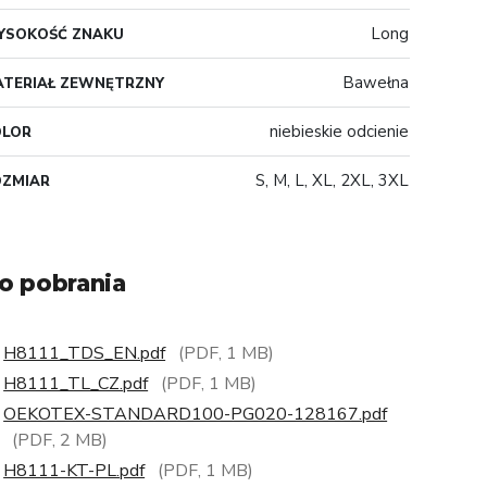
Long
YSOKOŚĆ ZNAKU
Bawełna
TERIAŁ ZEWNĘTRZNY
niebieskie odcienie
OLOR
S, M, L, XL, 2XL, 3XL
OZMIAR
o pobrania
H8111_TDS_EN.pdf
(PDF, 1 MB)
H8111_TL_CZ.pdf
(PDF, 1 MB)
OEKOTEX-STANDARD100-PG020-128167.pdf
(PDF, 2 MB)
H8111-KT-PL.pdf
(PDF, 1 MB)