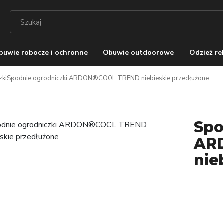
buwie robocze i ochronne
Obuwie outdoorowe
Odzież r
zki
Spodnie ogrodniczki ARDON®COOL TREND niebieskie przedłużone
Spo
AR
nie