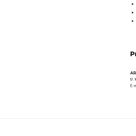
P
AR
tř
E-