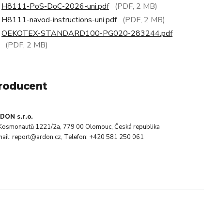
H8111-PoS-DoC-2026-uni.pdf
(PDF, 2 MB)
H8111-navod-instructions-uni.pdf
(PDF, 2 MB)
OEKOTEX-STANDARD100-PG020-283244.pdf
(PDF, 2 MB)
roducent
DON s.r.o.
. Kosmonautů 1221/2a, 779 00 Olomouc, Česká republika
mail: report@ardon.cz, Telefon: +420 581 250 061