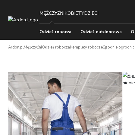
MĘŻCZYŹNI
KOBIETY
DZIECI
Odzież robocza
Odzież outdoorowa
O
Ardon.pl
Mężczyźni
Odzież robocza
Komplety robocze
Spodnie ogrodnic