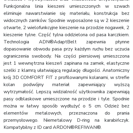
Funkcjonalna linia kieszeni umieszczonych w szwach
eliminuje nawarstwianie się materiału, konstrukcja bez
widocznych zamków. Spodnie wyposażone są w 2 kieszenie
otwarte, 2 wielofunkcyjne kieszenie na przodzie nogawek, 2
kieszenie tylne. Część tylna oddzielona od pasa karczkiem.
Technologia ADN®AdaptBelt zapewnia płynne
dopasowanie obwodu pasa przy każdym ruchu bez uczucia
ograniczenia swobody. Na części piersiowej umieszczona
jest 1 wewnętrzna kieszeń zapinana na zamek, elastyczne
szelki z klamrą ułatwiającą regulację długości. Anatomiczny
krój 3D COMFORT FIT z profilowanymi kolanami, w strefie
kolan podwójny materiał zapewniający wyższą
wytrzymałość. Lepszą widzialność użytkownika zapewniają
pasy odblaskowe umieszczone na przodzie i tyle. Spodnie
można w łatwy sposób wydłużyć o 5 cm. Odzież bez
elementów metalowych, przeznaczona do prania
przemysłowego. Niemetalowy D-ring na karabińczyk.
Kompatybilny z ID card ARDON®REFIWAN®.