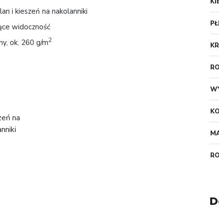
KI
n i kieszeń na nakolanniki
PŁ
jące widoczność
2
y, ok. 260 g/m
KR
RO
W
K
MA
R
D