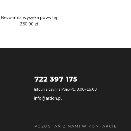
Bezpłatna wysyłka powyżej
250,00 zł
722 397 175
Infolinia czynna Pon.-Pt.: 8:00–15:00
info@ardon.pl
POZOSTAŃ Z NAMI W KONTAKCIE