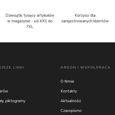
Dziesiątki tysięcy artykułów
Korzyści dla
w magazynie - od XXS do
zarejestrowanych klientów
7XL
JSZE LINKI
ARDON I WSPÓŁPRACA
O firmie
iarów
Kontakty
ały, piktogramy
Aktualności
Czasopismo