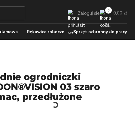
0,00 zł
Zaloguj sie
eklamowa
Rękawice robocze
Sprzęt ochronny do pracy
dnie ogrodniczki
ON®VISION 03 szaro
mac, przedłużone