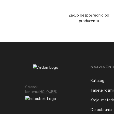
Zakup bezpośrednio od
producenta
NAJWAŻNIE
Katalog
Członek
Tabele rozm
koncernu
HOLOUBEK
Kroje, materi
Do pobrania