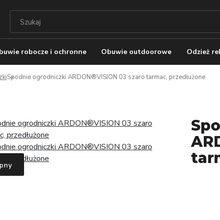
buwie robocze i ochronne
Obuwie outdoorowe
Odzież r
zki
Spodnie ogrodniczki ARDON®VISION 03 szaro tarmac, przedłużone
Spo
ARD
tar
pny