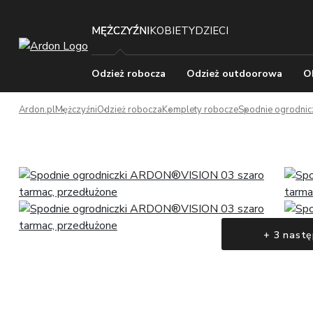
MĘŻCZYŹNI
KOBIETY
DZIECI
Odzież robocza
Odzież outdoorowa
O
Ardon.pl
Mężczyźni
Odzież robocza
Komplety robocze
Spodnie ogrodnic
+ 3 nastę