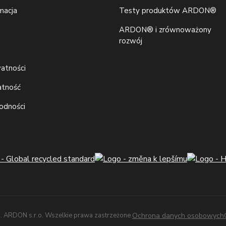
macja
Testy produktów ARDON®
ARDON® i zrównoważony
rozwój
watności
atność
godności
 ARDON s.r.o. Wszelkie prawa zastrzeżone.
Ochrona danych osobowych