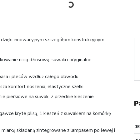
ce dzięki innowacyjnym szczegółom konstrukcyjnym
kowanie nicią dżinsową, suwaki i oryginalne
 pasa i pleców wzdłuż całego obwodu
za komfort noszenia, elastyczne szelki
enie piersiowe na suwak, 2 przednie kieszenie
P
gawce kryte plisą, 1 kieszeń z suwakiem na komórkę
RE
na miarkę składaną zintegrowane z lampasem po lewej i