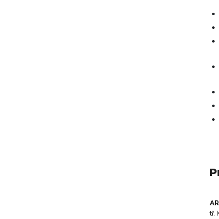
P
AR
tř