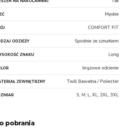
Tak
ESZEŃ NA NAKOLANNIKI
Męskie
EĆ
COMFORT FIT
ÓJ
Spodnie ze sznurkiem
DZAJ ODZIEŻY
Long
YSOKOŚĆ ZNAKU
brązowe odcienie
OLOR
Twill Bawełna / Poliester
TERIAŁ ZEWNĘTRZNY
S, M, L, XL, 2XL, 3XL
OZMIAR
o pobrania