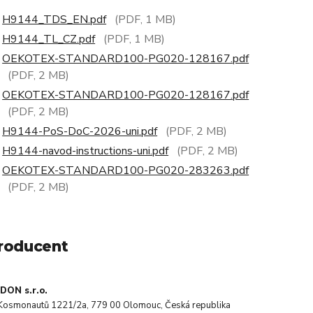
H9144_TDS_EN.pdf
(PDF, 1 MB)
H9144_TL_CZ.pdf
(PDF, 1 MB)
OEKOTEX-STANDARD100-PG020-128167.pdf
(PDF, 2 MB)
OEKOTEX-STANDARD100-PG020-128167.pdf
(PDF, 2 MB)
H9144-PoS-DoC-2026-uni.pdf
(PDF, 2 MB)
H9144-navod-instructions-uni.pdf
(PDF, 2 MB)
OEKOTEX-STANDARD100-PG020-283263.pdf
(PDF, 2 MB)
roducent
DON s.r.o.
. Kosmonautů 1221/2a, 779 00 Olomouc, Česká republika