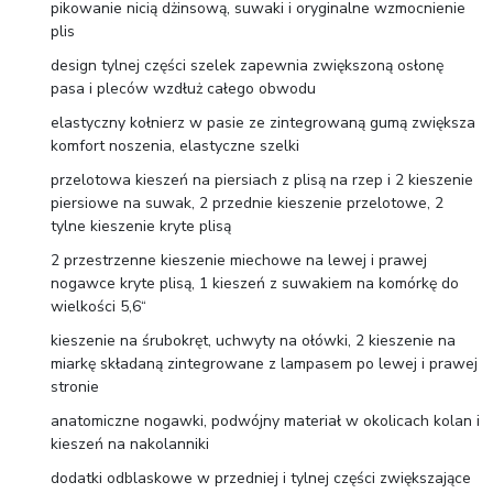
pikowanie nicią dżinsową, suwaki i oryginalne wzmocnienie
plis
design tylnej części szelek zapewnia zwiększoną osłonę
pasa i pleców wzdłuż całego obwodu
elastyczny kołnierz w pasie ze zintegrowaną gumą zwiększa
komfort noszenia, elastyczne szelki
przelotowa kieszeń na piersiach z plisą na rzep i 2 kieszenie
piersiowe na suwak, 2 przednie kieszenie przelotowe, 2
tylne kieszenie kryte plisą
2 przestrzenne kieszenie miechowe na lewej i prawej
nogawce kryte plisą, 1 kieszeń z suwakiem na komórkę do
wielkości 5,6“
kieszenie na śrubokręt, uchwyty na ołówki, 2 kieszenie na
miarkę składaną zintegrowane z lampasem po lewej i prawej
stronie
anatomiczne nogawki, podwójny materiał w okolicach kolan i
kieszeń na nakolanniki
dodatki odblaskowe w przedniej i tylnej części zwiększające