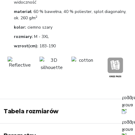
widoczność
materiał:
60 % bawełna, 40 % poliester, splot diagonalny,
2
ok. 260 g/m
kolor:
ciemno szary
rozmiary:
M - 3XL
wzrost(cm):
183-190
Tabela rozmiarów