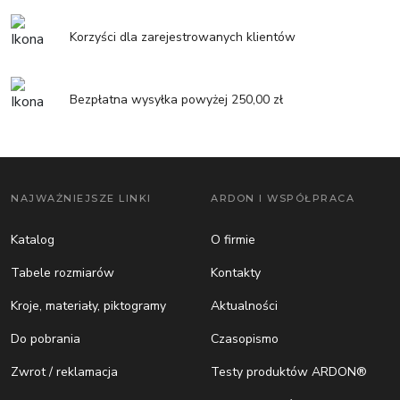
Korzyści dla zarejestrowanych klientów
Bezpłatna wysyłka powyżej 250,00 zł
NAJWAŻNIEJSZE LINKI
ARDON I WSPÓŁPRACA
Katalog
O firmie
Tabele rozmiarów
Kontakty
Kroje, materiały, piktogramy
Aktualności
Do pobrania
Czasopismo
Zwrot / reklamacja
Testy produktów ARDON®