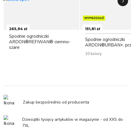
WYPRZEDAŻ
265,94 zł
151,81 zł
Spodnie ogrodniczki
Spodnie ogrodniczki
ARDON®REFIWAN® ciemno-
ARDON®URBAN+, prz
szare
10 kolory
Zakup bezpośrednio od producenta
Dziesiątki tysięcy artykułów w magazynie - od XXS do
7XL