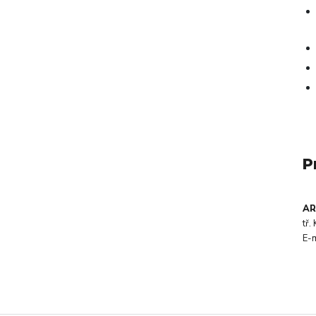
P
AR
tř
E-