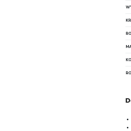
W
KR
RO
MA
K
R
D