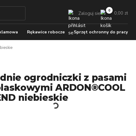
0,00 zł
Zaloguj sie
eklamowa
Rękawice robocze
Sprzęt ochronny do pracy
ieskie
dnie ogrodniczki z pasami
blaskowymi ARDON®COOL
ND niebieskie