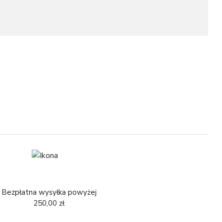
W
1
1
Bezpłatna wysyłka powyżej
250,00 zł