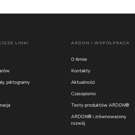
JSZE LINKI
ARDON I WSPÓŁPRACA
O firmie
iarów
Kontakty
ały, piktogramy
Aktualności
Czasopismo
macja
Testy produktów ARDON®
ARDON® i zrównoważony
rozwój