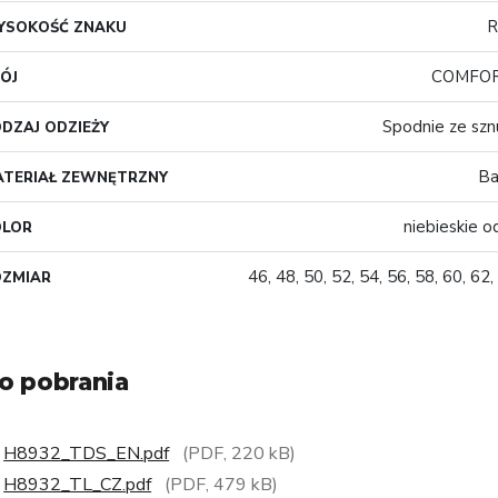
R
YSOKOŚĆ ZNAKU
COMFOR
ÓJ
Spodnie ze szn
DZAJ ODZIEŻY
Ba
TERIAŁ ZEWNĘTRZNY
niebieskie o
OLOR
46, 48, 50, 52, 54, 56, 58, 60, 62,
OZMIAR
o pobrania
H8932_TDS_EN.pdf
(PDF, 220 kB)
H8932_TL_CZ.pdf
(PDF, 479 kB)