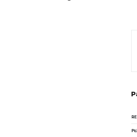
P
RE
PŁ