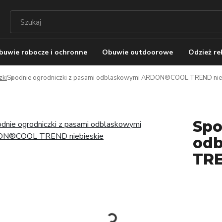
buwie robocze i ochronne
Obuwie outdoorowe
Odzież r
zki
Spodnie ogrodniczki z pasami odblaskowymi ARDON®COOL TREND nieb
Spo
od
TRE