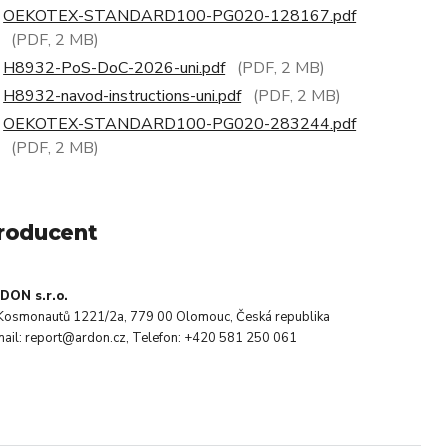
OEKOTEX-STANDARD100-PG020-128167.pdf
(PDF, 2 MB)
H8932-PoS-DoC-2026-uni.pdf
(PDF, 2 MB)
H8932-navod-instructions-uni.pdf
(PDF, 2 MB)
OEKOTEX-STANDARD100-PG020-283244.pdf
(PDF, 2 MB)
roducent
DON s.r.o.
. Kosmonautů 1221/2a, 779 00 Olomouc, Česká republika
mail: report@ardon.cz, Telefon: +420 581 250 061