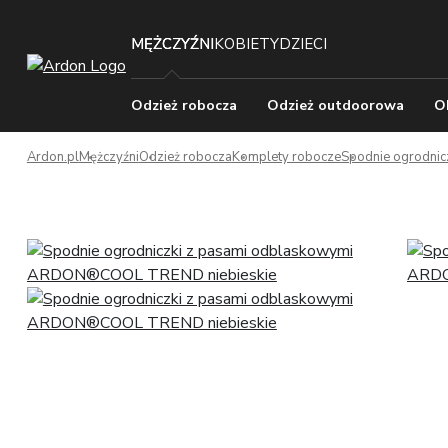
MĘŻCZYŹNI
KOBIETY
DZIECI
Odzież robocza
Odzież outdoorowa
O
Ardon.pl
Mężczyźni
Odzież robocza
Komplety robocze
Spodnie ogrodnic