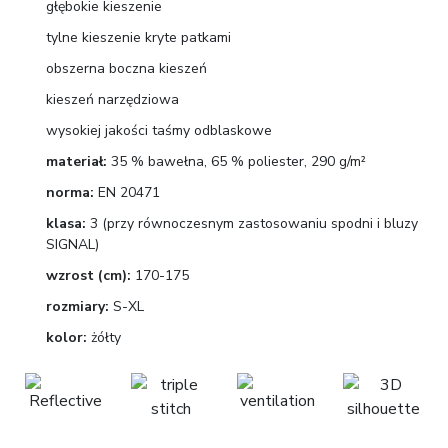
głębokie kieszenie
tylne kieszenie kryte patkami
obszerna boczna kieszeń
kieszeń narzędziowa
wysokiej jakości taśmy odblaskowe
materiał:
35 % bawełna, 65 % poliester, 290 g/m²
norma:
EN 20471
klasa:
3 (przy równoczesnym zastosowaniu spodni i bluzy
SIGNAL)
wzrost (cm):
170-175
rozmiary:
S-XL
kolor:
żółty