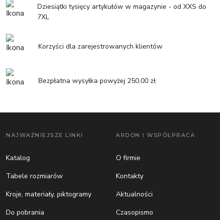
Dziesiątki tysięcy artykułów w magazynie - od XXS do
7XL
Korzyści dla zarejestrowanych klientów
Bezpłatna wysyłka powyżej 250,00 zł
NAJWAŻNIEJSZE LINKI
ARDON I WSPÓŁPRACA
Katalog
O firmie
Tabele rozmiarów
Kontakty
Kroje, materiały, piktogramy
Aktualności
Do pobrania
Czasopismo